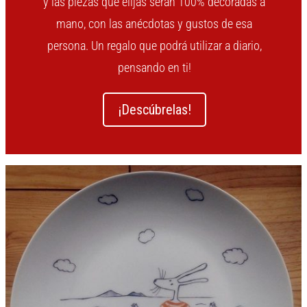
y las piezas que elijas serán 100% decoradas a
mano, con las anécdotas y gustos de esa
persona. Un regalo que podrá utilizar a diario,
pensando en ti!
¡Descúbrelas!