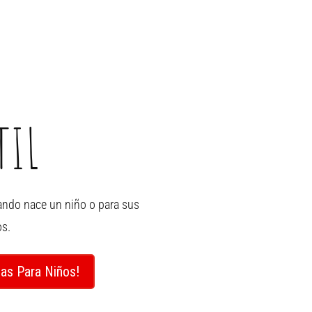
TIL
ando nace un niño o para sus
s.
as Para Niños!