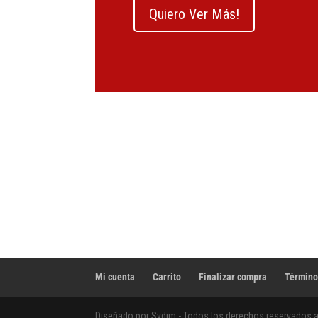
Quiero Ver Más!
Mi cuenta
Carrito
Finalizar compra
Término
Diseñado por Sydim - Todos los derechos reservados