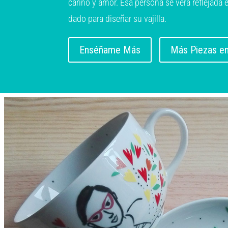
cariño y amor. Esa persona se verá reflejada
dado para diseñar su vajilla.
Enséñame Más
Más Piezas en