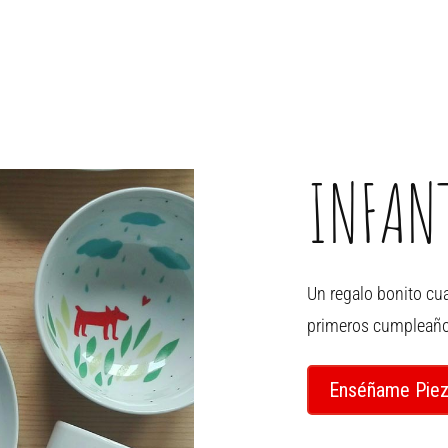
INFAN
Un regalo bonito cu
primeros cumpleaño
Enséñame Piez