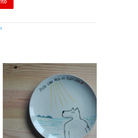
rito
as