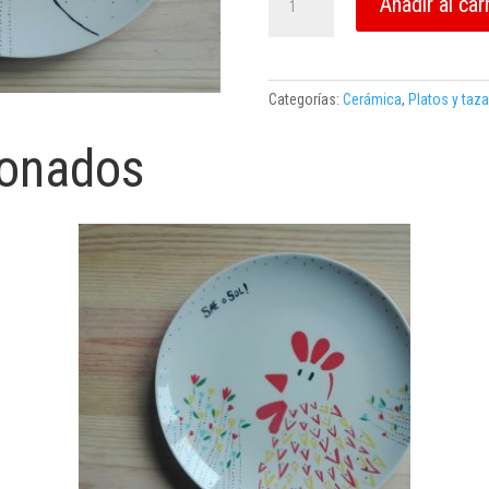
Añadir al car
Ouri
cantidad
Categorías:
Cerámica
,
Platos y taz
ionados