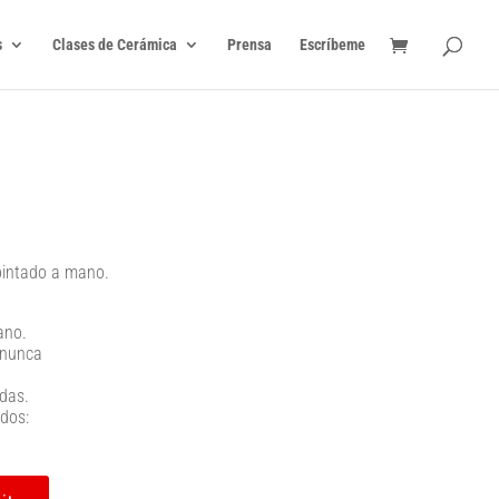
s
Clases de Cerámica
Prensa
Escríbeme
 pintado a mano.
ano.
 nunca
ndas.
dos: