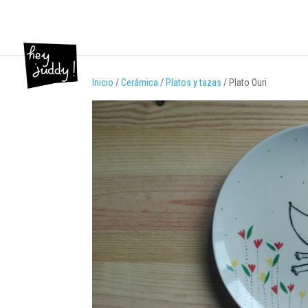
Inicio
/
Cerámica
/
Platos y tazas
/ Plato Ouri